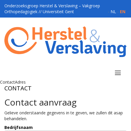
Onderzoeksgroep Herstel & Verslaving – Vakgroep
Orthopedagogiek // Universiteit Gent
-
NL
-
EN
ContactAdres
CONTACT
Contact aanvraag
Gelieve onderstaande gegevens in te geven, we zullen dit asap
behandelen.
Bedrijfsnaam