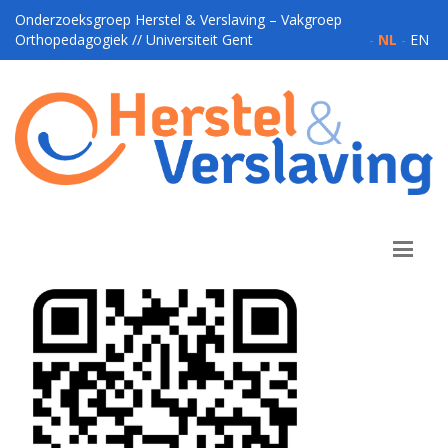
Onderzoeksgroep Herstel & Verslaving – Vakgroep
Orthopedagogiek // Universiteit Gent
-
NL
-
EN