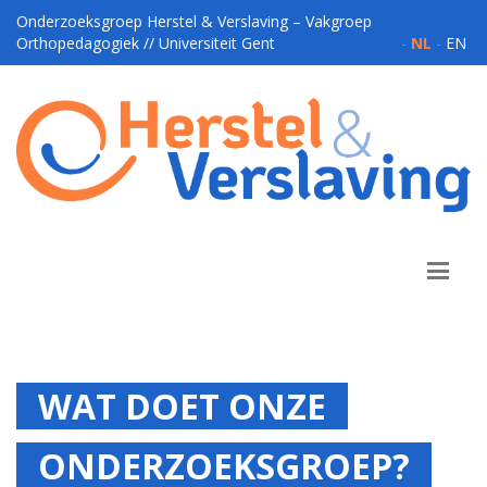
Onderzoeksgroep Herstel & Verslaving – Vakgroep
Orthopedagogiek // Universiteit Gent
-
NL
-
EN
WAT DOET ONZE
ONDERZOEKSGROEP?